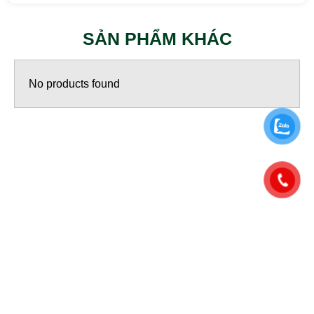
SẢN PHẨM KHÁC
No products found
CÔNG TY TNHH THƯƠNG MẠI VÀ ĐẦU TƯ
BÁCH AN PHÁT
Trụ sở chính: Nhà Dahlia 1-02, KĐT Eco Garden, Đường
Lê Đức Anh, Phường Vỹ Dạ, TP. Huế
0962 445 169 - 0979 892 171
info@bapsus.com