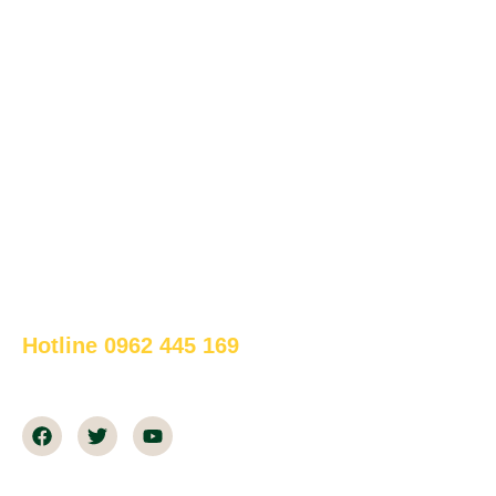
www.bapsus.com
DỊCH VỤ
Bảo Trì & Bảo Dưỡng
Vận Hành Chiller
Giải Pháp Thiết Kế Chiller
Kiểm Toán Năng Lượng
Cung Cấp Thiết Bị HVAC
HỖ TRỢ ONLINE 24/7
Hotline 0962 445 169
Thời gian làm việc: 07h30-18h00 tất cả các ngày trong
tuần