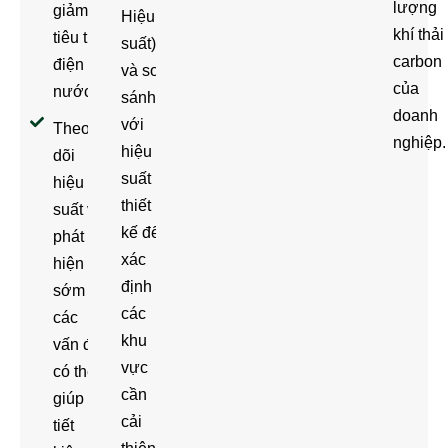
lượng
giảm
Hiệu
khí thải
tiêu thụ
suất)
carbon
điện và
và so
của
nước.
sánh
doanh
với
Theo
nghiệp.
hiệu
dõi
suất
hiệu
thiết
suất và
kế để
phát
xác
hiện
định
sớm
các
các
khu
vấn đề
vực
có thể
cần
giúp
cải
tiết