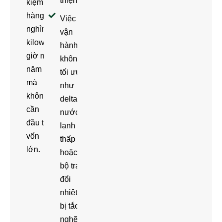
thiện.
kiệm
hàng
Việc
nghìn
vận
kilowatt
hành
giờ mỗi
không
năm
tối ưu,
mà
như
không
delta T
cần
nước
đầu tư
lạnh
vốn
thấp
lớn.
hoặc
bộ trao
đổi
nhiệt
bị tắc
nghẽn,