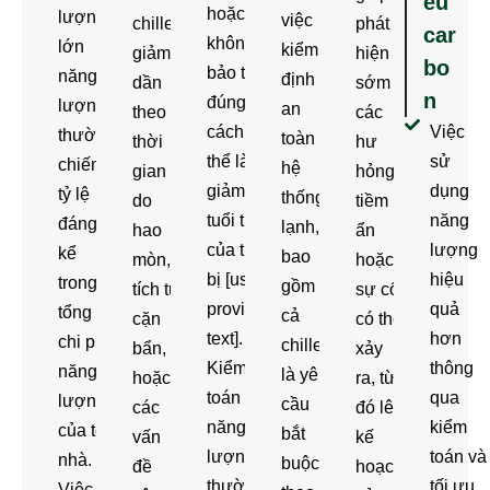
ểu
hoặc
lượng
việc
chiller
phát
car
không
lớn
kiểm
giảm
hiện
bo
bảo trì
năng
định
dần
sớm
n
đúng
lượng,
an
theo
các
cách có
Việc
thường
toàn
thời
hư
thể làm
sử
chiếm
hệ
gian
hỏng
giảm
dụng
tỷ lệ
thống
do
tiềm
tuổi thọ
năng
đáng
lạnh,
hao
ẩn
của thiết
lượng
kể
bao
mòn,
hoặc
bị [user
hiệu
trong
gồm
tích tụ
sự cố
provided
quả
tổng
cả
cặn
có thể
text].
hơn
chi phí
chiller,
bẩn,
xảy
Kiểm
thông
năng
là yêu
hoặc
ra, từ
toán
qua
lượng
cầu
các
đó lên
năng
kiểm
của tòa
bắt
vấn
kế
lượng
toán và
nhà.
buộc
đề
hoạch
thường
tối ưu
Việc