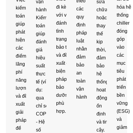
theo
vận
sửa
đi kèm
hóa hệ
kiểm
các
hành.
chữa
với việc
thống
toán
quy
Kiểm
hoặc
đánh giá
chiller
giúp
định
toán
thay
tình
đóng
phát
pháp
giúp
thế
trạng
góp
hiện
luật
đánh
kịp
bảo trì
vào
các
nhằm
giá
thời,
và đề
các
điểm
đảm
hiệu
đảm
xuất các
mục
lãng
bảo
suất
bảo
biện
tiêu
phí
an
thực
hệ
pháp
phát
năng
toàn
tế (ví
thống
bảo
triển
lượng
vận
dụ:
hoạt
dưỡng
bền
và đề
hành.
qua
động
phù
vững
xuất
chỉ số
ổn
hợp.
(ESG)
giải
COP
định
và
pháp
- Hệ
và tin
giảm
để
số
cậy.