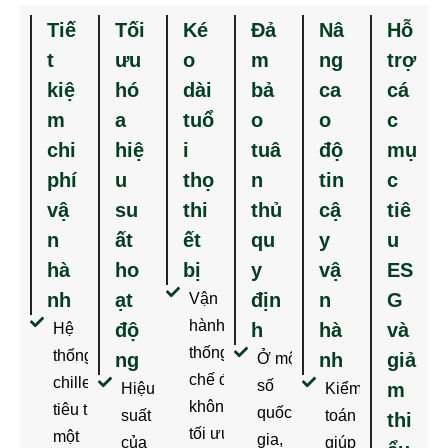
Tiế
Tối
Ké
Đả
Nâ
Hỗ
t
ưu
o
m
ng
trợ
kiệ
hó
dài
bả
ca
cá
m
a
tuổ
o
o
c
chi
hiệ
i
tuâ
độ
mụ
phí
u
thọ
n
tin
c
vậ
su
thi
thủ
cậ
tiê
n
ất
ết
qu
y
u
hà
ho
bị
y
vậ
ES
nh
ạt
địn
n
G
Vận
hành hệ
độ
h
hà
và
Hệ
thống ở
thống
ng
nh
giả
Ở một
chế độ
chiller
số
m
Hiệu
Kiểm
không
tiêu thụ
quốc
suất
toán
thi
tối ưu
một
gia,
của
giúp