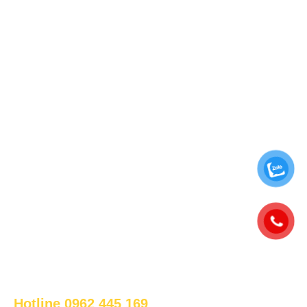
Trụ sở chính: Nhà Dahlia 1-02, KĐT Eco Garden, Đường
Lê Đức Anh, Phường Vỹ Dạ, TP. Huế
0962 445 169 - 0979 892 171
info@bapsus.com
www.bapsus.com
DỊCH VỤ
Bảo Trì & Bảo Dưỡng
Vận Hành Chiller
Giải Pháp Thiết Kế Chiller
Kiểm Toán Năng Lượng
Cung Cấp Thiết Bị HVAC
HỖ TRỢ ONLINE 24/7
Hotline 0962 445 169