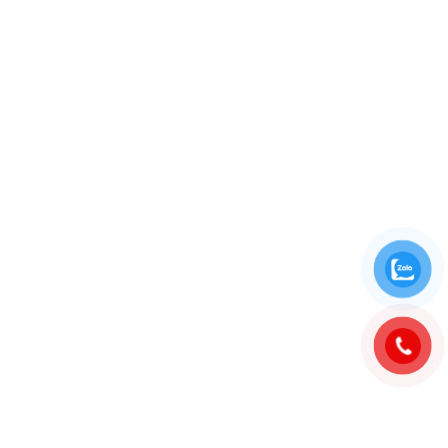
BÁCH AN PHÁT
Trụ sở chính: Nhà Dahlia 1-02, KĐT Eco Garden, Đường
Lê Đức Anh, Phường Vỹ Dạ, TP. Huế
0962 445 169 - 0979 892 171
info@bapsus.com
www.bapsus.com
DỊCH VỤ
Bảo Trì & Bảo Dưỡng
Vận Hành Chiller
Giải Pháp Thiết Kế Chiller
Kiểm Toán Năng Lượng
Cung Cấp Thiết Bị HVAC