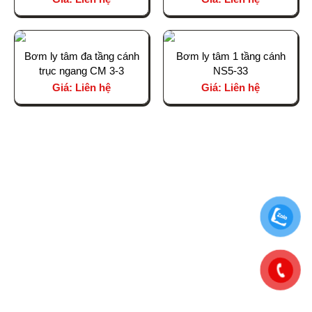
Bơm ly tâm đa tầng cánh
Bơm ly tâm 1 tầng cánh
trục ngang CM 3-3
NS5-33
Giá: Liên hệ
Giá: Liên hệ
CÔNG TY TNHH THƯƠNG MẠI VÀ ĐẦU TƯ
BÁCH AN PHÁT
Trụ sở chính: Nhà Dahlia 1-02, KĐT Eco Garden, Đường
Lê Đức Anh, Phường Vỹ Dạ, TP. Huế
0962 445 169 - 0979 892 171
info@bapsus.com