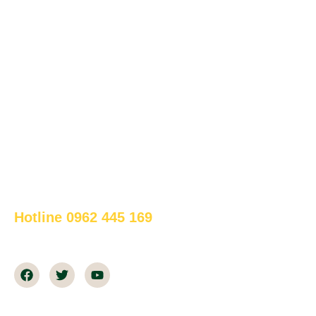
www.bapsus.com
DỊCH VỤ
Bảo Trì & Bảo Dưỡng
Vận Hành Chiller
Giải Pháp Thiết Kế Chiller
Kiểm Toán Năng Lượng
Cung Cấp Thiết Bị HVAC
HỖ TRỢ ONLINE 24/7
Hotline 0962 445 169
Thời gian làm việc: 07h30-18h00 tất cả các ngày trong
tuần