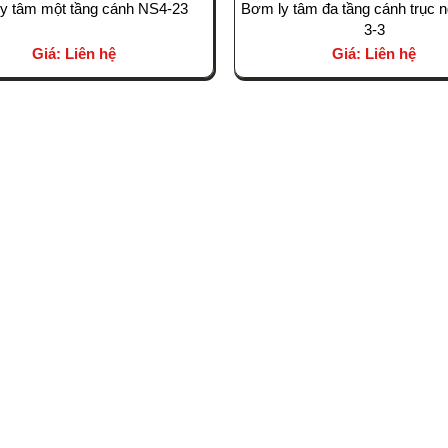
y tâm một tầng cánh NS4-23
Bơm ly tâm đa tầng cánh trục
3-3
Giá: Liên hệ
Giá: Liên hệ
DỊCH VỤ
U TƯ
Bảo Trì & Bảo Dưỡng
Đường Lê Đức
Vận Hành Chiller
Giải Pháp Thiết Kế Chiller
Kiểm Toán Năng Lượng
Cung Cấp Thiết Bị HVAC