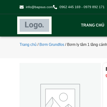
info@bapsus.com
0962 445 169 - 0979 892 171
TRANG CHỦ
Trang chủ
/
Bơm Grundfos
/
Bơm ly tâm 1 tầng cán