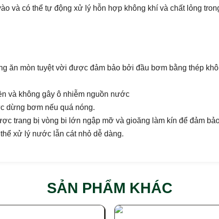
vào và có thể tự động xử lý hỗn hợp không khí và chất lỏng tr
ống ăn mòn tuyệt vời được đảm bảo bởi đầu bơm bằng thép khô
ền và không gây ô nhiễm nguồn nước
tức dừng bơm nếu quá nóng.
c trang bị vòng bi lớn ngập mỡ và gioăng làm kín để đảm bảo 
thể xử lý nước lẫn cát nhỏ dễ dàng.
SẢN PHẨM KHÁC