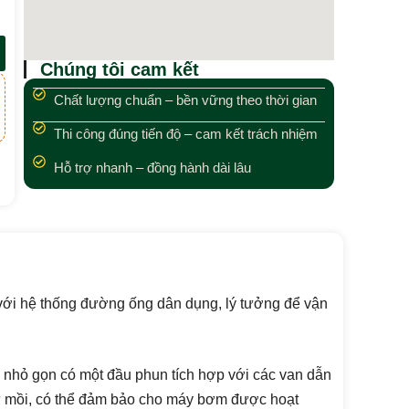
Chúng tôi cam kết
Chất lượng chuẩn – bền vững theo thời gian
Thi công đúng tiến độ – cam kết trách nhiệm
Hỗ trợ nhanh – đồng hành dài lâu
 với hệ thống đường ống dân dụng, lý tưởng để vận
 nhỏ gọn có một đầu phun tích hợp với các van dẫn
 tự mồi, có thể đảm bảo cho máy bơm được hoạt