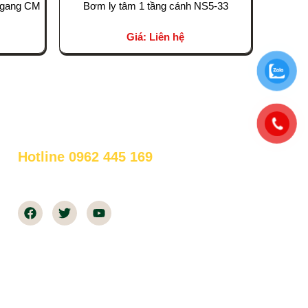
 ngang CM
Bơm ly tâm 1 tầng cánh NS5-33
Giá: Liên hệ
HỖ TRỢ ONLINE 24/7
Hotline 0962 445 169
Thời gian làm việc: 07h30-18h00 tất cả các
ngày trong tuần