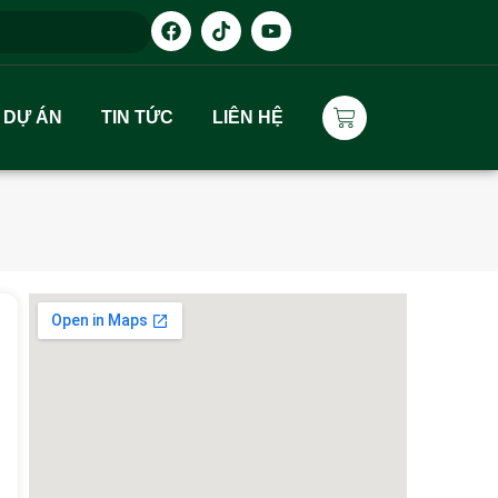
DỰ ÁN
TIN TỨC
LIÊN HỆ