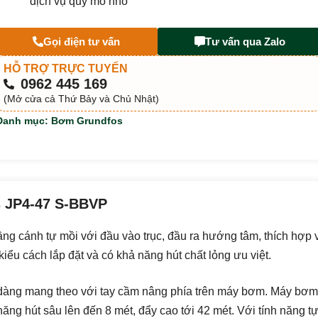
dịch vụ quy mô nhỏ
Gọi điện tư vấn
Tư vấn qua Zalo
HỖ TRỢ TRỰC TUYẾN
0962 445 169
(Mở cửa cả Thứ Bảy và Chủ Nhật)
Danh mục:
Bơm Grundfos
s JP4-47 S-BBVP
ng cánh tự mồi với đầu vào trục, đầu ra hướng tâm, thích hợp
ểu cách lắp đặt và có khả năng hút chất lỏng ưu việt.
ễ dàng mang theo với tay cầm nâng phía trên máy bơm. Máy bơm
năng hút sâu lên đến 8 mét, đẩy cao tới 42 mét. Với tính năng