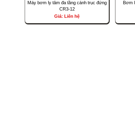
Máy bơm ly tâm đa tầng cánh trục đứng
Bơm l
CR3-12
Giá: Liên hệ
CÔNG TY TNHH THƯƠNG MẠI VÀ ĐẦ
BÁCH AN PHÁT
Trụ sở chính: Nhà Dahlia 1-02, KĐT Eco Garden, 
Anh, Phường Vỹ Dạ, TP. Huế
0962 445 169 - 0979 892 171
info@bapsus.com
www.bapsus.com