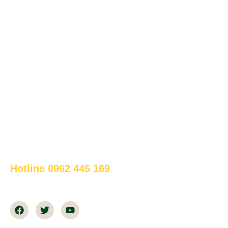
info@bapsus.com
www.bapsus.com
DỊCH VỤ
Bảo Trì & Bảo Dưỡng
Vận Hành Chiller
Giải Pháp Thiết Kế Chiller
Kiểm Toán Năng Lượng
Cung Cấp Thiết Bị HVAC
HỖ TRỢ ONLINE 24/7
Hotline 0962 445 169
Thời gian làm việc: 07h30-18h00 tất cả các ngày trong
tuần