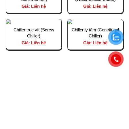
Giá: Liên hệ
Giá: Liên hệ
Chiller trục vít (Screw
Chiller ly tâm (Centrifugal
Chiller)
Chiller)
Giá: Liên hệ
Giá: Liên hệ
CÔNG TY TNHH THƯƠNG MẠI VÀ ĐẦU TƯ
BÁCH AN PHÁT
Trụ sở chính: Nhà Dahlia 1-02, KĐT Eco Garden, Đường
Lê Đức Anh, Phường Vỹ Dạ, TP. Huế
0962 445 169 - 0979 892 171