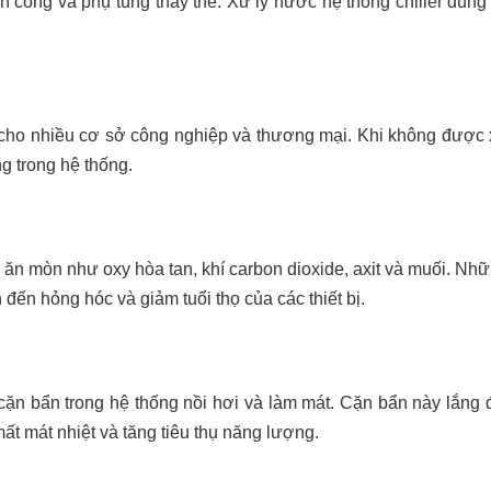
n công và phụ tùng thay thế. Xử lý nước hệ thống chiller đúng 
n cho nhiều cơ sở công nghiệp và thương mại. Khi không được 
g trong hệ thống.
n mòn như oxy hòa tan, khí carbon dioxide, axit và muối. Nhữn
 đến hỏng hóc và giảm tuổi thọ của các thiết bị.
ặn bẩn trong hệ thống nồi hơi và làm mát. Cặn bẩn này lắng đ
mất mát nhiệt và tăng tiêu thụ năng lượng.