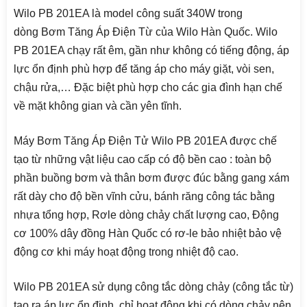
Wilo PB 201EA là model công suất 340W trong
dòng Bơm Tăng Áp Điện Từ của Wilo Hàn Quốc. Wilo
PB 201EA chạy rất êm, gần như không có tiếng động, áp
lực ổn định phù hợp để tăng áp cho máy giặt, vòi sen,
chậu rửa,… Đặc biệt phù hợp cho các gia đình hạn chế
về mặt không gian và cần yên tĩnh.
Máy Bơm Tăng Áp Điện Tử Wilo PB 201EA được chế
tạo từ những vật liệu cao cấp có độ bền cao : toàn bộ
phần buồng bơm và thân bơm được đúc bằng gang xám
rất dày cho độ bền vĩnh cửu, bánh răng công tác bằng
nhựa tổng hợp, Rơle dòng chảy chất lượng cao, Động
cơ 100% dây đồng Hàn Quốc có rơ-le bảo nhiệt bảo vệ
động cơ khi máy hoạt động trong nhiệt độ cao.
Wilo PB 201EA sử dụng công tắc dòng chảy (công tắc từ)
tạo ra áp lực ổn định, chỉ hoạt động khi có dòng chảy nên