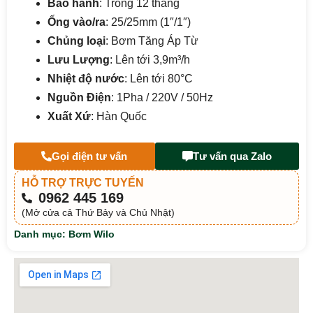
Bảo hành
: Trong 12 tháng
Ống vào/ra
: 25/25mm (1″/1″)
Chủng loại
: Bơm Tăng Áp Từ
Lưu Lượng
: Lên tới 3,9m³/h
Nhiệt độ nước
: Lên tới 80°C
Nguồn Điện
: 1Pha / 220V / 50Hz
Xuất Xứ
: Hàn Quốc
Gọi điện tư vấn
Tư vấn qua Zalo
HỖ TRỢ TRỰC TUYẾN
0962 445 169
(Mở cửa cả Thứ Bảy và Chủ Nhật)
Danh mục:
Bơm Wilo