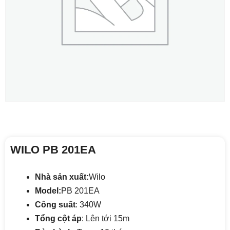
WILO PB 201EA
Nhà sản xuất:
Wilo
Model:
PB 201EA
Công suất
: 340W
Tổng cột áp
: Lên tới 15m