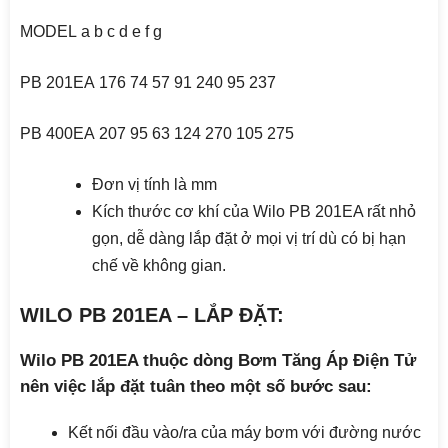
MODEL
a
b
c
d
e
f
g
PB 201EA
176
74
57
91
240
95
237
PB 400EA
207
95
63
124
270
105
275
Đơn vị tính là mm
Kích thước cơ khí của Wilo PB 201EA rất nhỏ
gọn, dễ dàng lắp đặt ở mọi vị trí dù có bị hạn
chế về không gian.
WILO PB 201EA – LẮP ĐẶT:
Wilo PB 201EA thuộc dòng Bơm Tăng Áp Điện Tử
nên việc lắp đặt tuân theo một số bước sau:
Kết nối đầu vào/ra của máy bơm với đường nước