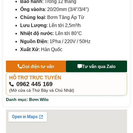
Bảo hành
: Trong 12 tháng
Ống vào/ra
: 20/20mm (3/4″/3/4″)
Chủng loại
: Bơm Tăng Áp Từ
Lưu Lượng
: Lên tới 2,5m³/h
Nhiệt độ nước
: Lên tới 80°C
Nguồn Điện
: 1Pha / 220V / 50Hz
Xuất Xứ
: Hàn Quốc
Gọi điện tư vấn
Tư vấn qua Zalo
HỖ TRỢ TRỰC TUYẾN
0962 445 169
(Mở cửa cả Thứ Bảy và Chủ Nhật)
Danh mục:
Bơm Wilo