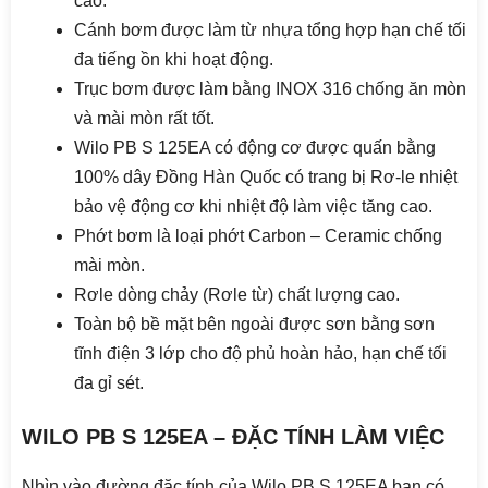
cao.
Cánh bơm được làm từ nhựa tổng hợp hạn chế tối
đa tiếng ồn khi hoạt động.
Trục bơm được làm bằng INOX 316 chống ăn mòn
và mài mòn rất tốt.
Wilo PB S 125EA có động cơ được quấn bằng
100% dây Đồng Hàn Quốc có trang bị Rơ-le nhiệt
bảo vệ động cơ khi nhiệt độ làm việc tăng cao.
Phớt bơm là loại phớt Carbon – Ceramic chống
mài mòn.
Rơle dòng chảy (Rơle từ) chất lượng cao.
Toàn bộ bề mặt bên ngoài được sơn bằng sơn
tĩnh điện 3 lớp cho độ phủ hoàn hảo, hạn chế tối
đa gỉ sét.
WILO PB S 125EA – ĐẶC TÍNH LÀM VIỆC
Nhìn vào đường đặc tính của Wilo PB S 125EA bạn có