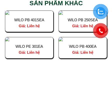
SẢN PHẨM KHÁC
WILO PB 401SEA
WILO PB 250SEA
Giá: Liên hệ
Giá: Liên hệ
WILO PE 301EA
WILO PB 400EA
Giá: Liên hệ
Giá: Liên hệ
CÔNG TY TNHH THƯƠNG MẠI VÀ ĐẦU TƯ
BÁCH AN PHÁT
Trụ sở chính: Nhà Dahlia 1-02, KĐT Eco Garden, Đường