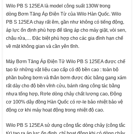
Wilo PB S 125EA là model công suất 130W trong
dòng Bơm Tăng Áp Điện Từ của Wilo Hàn Quốc. Wilo
PB S 125EA chạy rất êm, gần như không có tiếng động,
áp lực ổn định phù hợp để tăng áp cho máy giặt, vòi sen,
chậu rửa,… Đặc biệt phù hợp cho các gia đình hạn chế
về mặt không gian và cần yên tĩnh.
Máy Bơm Tăng Áp Điện Tử Wilo PB S 125EA được chế
tạo từ những vật liệu cao cấp có độ bền cao : toàn bộ
phần buồng bơm và thân bơm được đúc bằng gang xám
rất dày cho độ bền vĩnh cửu, bánh răng công tác bằng
nhựa tổng hợp, Rơle dòng chảy chất lượng cao, Động
cơ 100% dây đồng Hàn Quốc có rơ-le bảo nhiệt bảo vệ
động cơ khi máy hoạt động trong nhiệt độ cao.
Wilo PB S 125EA sử dụng công tắc dòng chảy (công tắc
từ) tạo ra áp lực ổn định, chỉ hoạt động khi có dòng chảy